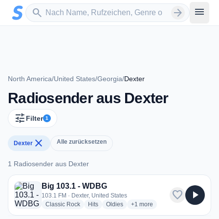
Zum Hauptinhalt springen
Sender suchen
menu
search
arrow_forward
North America
/
United States
/
Georgia
/
Dexter
Radiosender aus Dexter
tune
Filter
1
close
Alle zurücksetzen
Dexter
1 Radiosender aus Dexter
1 Radiosender aus Dexter
Big 103.1 - WDBG
favorite
play_arrow
103.1 FM · Dexter, United States
radio stations
radio stations
radio stations
more genres for Big 103.1 - 
Classic Rock
Hits
Oldies
+1
more