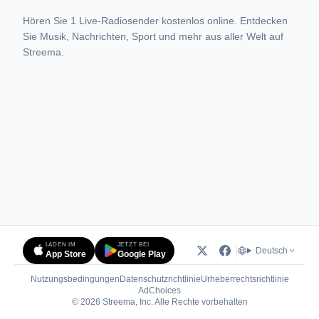
Hören Sie 1 Live-Radiosender kostenlos online. Entdecken
Sie Musik, Nachrichten, Sport und mehr aus aller Welt auf
Streema.
LADEN IM
JETZT BEI
Deutsch
App Store
Google Play
Nutzungsbedingungen
Datenschutzrichtlinie
Urheberrechtsrichtlinie
(öffnet in neuem Tab)
AdChoices
© 2026 Streema, Inc. Alle Rechte vorbehalten