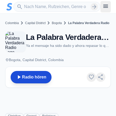
Zum Hauptinhalt springen
Sender suchen
menu
search
arrow_forward
chevron_right
chevron_right
chevron_right
Colombia
Capital District
Bogota
La Palabra Verdadera Radio
La Palabra Verdadera Radio - Bogota
Ya el mensaje ha sido dado y ahora repasar lo que ya nos ha sido traído, no hay otro mensaje en la cima del monte de Sion.
place
Bogota, Capital District, Colombia
play_arrow
favorite
share
Radio hören