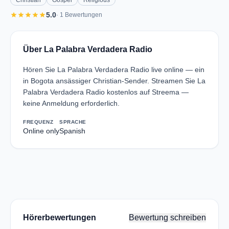
Christian
Gospel
Religious
star
star
star
star
star
5.0
· 1 Bewertungen
Über La Palabra Verdadera Radio
Hören Sie La Palabra Verdadera Radio live online — ein
in Bogota ansässiger Christian-Sender. Streamen Sie La
Palabra Verdadera Radio kostenlos auf Streema —
keine Anmeldung erforderlich.
FREQUENZ
SPRACHE
Online only
Spanish
Hörerbewertungen
Bewertung schreiben