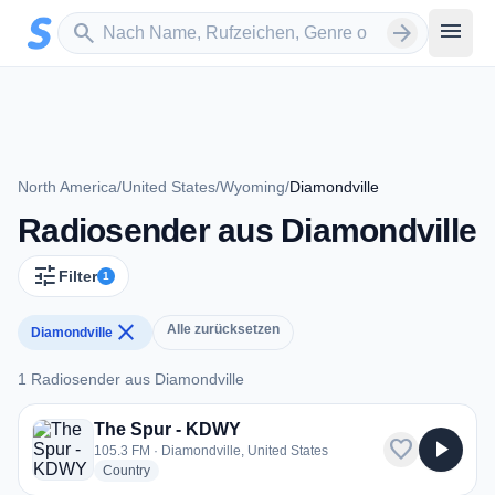
Zum Hauptinhalt springen
Sender suchen
menu
search
arrow_forward
North America
/
United States
/
Wyoming
/
Diamondville
Radiosender aus Diamondville
tune
Filter
1
close
Alle zurücksetzen
Diamondville
1 Radiosender aus Diamondville
1 Radiosender aus Diamondville
The Spur - KDWY
favorite
play_arrow
105.3 FM · Diamondville, United States
radio stations
Country