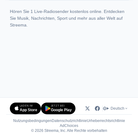
Hören Sie 1 Live-Radiosender kostenlos online. Entdecken
Sie Musik, Nachrichten, Sport und mehr aus aller Welt auf
Streema.
LADEN IM
JETZT BEI
Deutsch
App Store
Google Play
Nutzungsbedingungen
Datenschutzrichtlinie
Urheberrechtsrichtlinie
(öffnet in neuem Tab)
AdChoices
© 2026 Streema, Inc. Alle Rechte vorbehalten