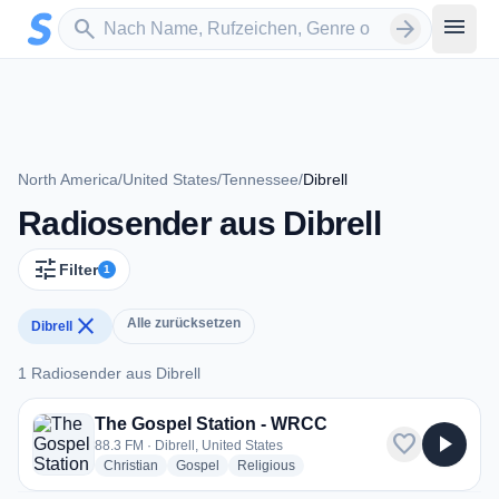
Zum Hauptinhalt springen
Sender suchen
menu
search
arrow_forward
North America
/
United States
/
Tennessee
/
Dibrell
Radiosender aus Dibrell
tune
Filter
1
close
Alle zurücksetzen
Dibrell
1 Radiosender aus Dibrell
1 Radiosender aus Dibrell
The Gospel Station - WRCC
favorite
play_arrow
88.3 FM · Dibrell, United States
radio stations
radio stations
radio stations
Christian
Gospel
Religious