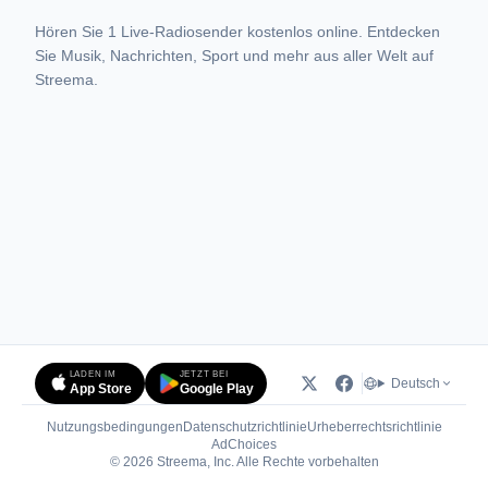
Hören Sie 1 Live-Radiosender kostenlos online. Entdecken
Sie Musik, Nachrichten, Sport und mehr aus aller Welt auf
Streema.
LADEN IM
JETZT BEI
Deutsch
App Store
Google Play
Nutzungsbedingungen
Datenschutzrichtlinie
Urheberrechtsrichtlinie
(öffnet in neuem Tab)
AdChoices
© 2026 Streema, Inc. Alle Rechte vorbehalten