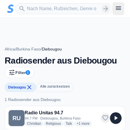
Zum Hauptinhalt springen
Sender suchen
menu
search
arrow_forward
Africa
/
Burkina Faso
/
Diebougou
Radiosender aus Diebougou
tune
Filter
1
close
Alle zurücksetzen
Diebougou
1 Radiosender aus Diebougou
1 Radiosender aus Diebougou
Radio Unitas 94.7
favorite
play_arrow
RU
94.7 FM · Diebougou, Burkina Faso
radio stations
radio stations
radio stations
more genres for Radio Unitas 9
Christian
Religious
Talk
+1
more