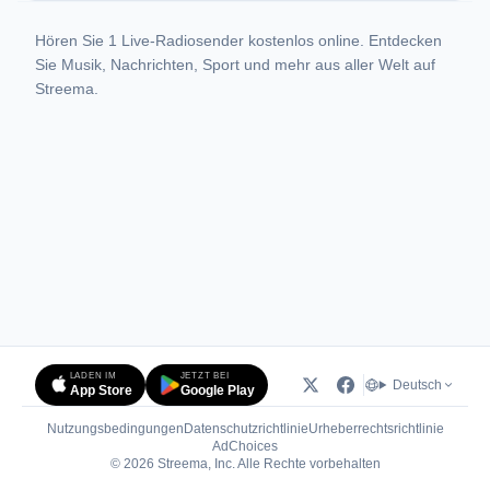
Hören Sie 1 Live-Radiosender kostenlos online. Entdecken
Sie Musik, Nachrichten, Sport und mehr aus aller Welt auf
Streema.
LADEN IM
JETZT BEI
Deutsch
App Store
Google Play
Nutzungsbedingungen
Datenschutzrichtlinie
Urheberrechtsrichtlinie
(öffnet in neuem Tab)
AdChoices
© 2026 Streema, Inc. Alle Rechte vorbehalten