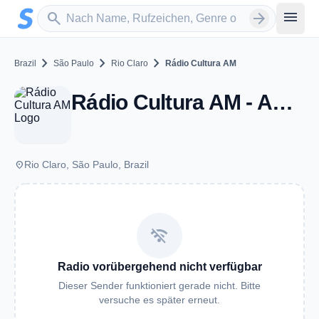
Zum Hauptinhalt springen
Sender suchen
menu
search
arrow_forward
chevron_right
chevron_right
chevron_right
Brazil
São Paulo
Rio Claro
Rádio Cultura AM
Rádio Cultura AM - AM 1140 - Rio Claro
place
Rio Claro, São Paulo, Brazil
wifi_off
Radio vorübergehend nicht verfügbar
Dieser Sender funktioniert gerade nicht. Bitte
versuche es später erneut.