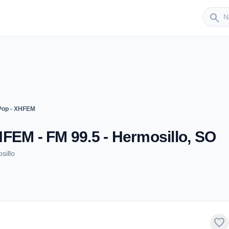
Sender
search
Pop - XHFEM
FEM - FM 99.5 - Hermosillo, SO
sillo
favorite