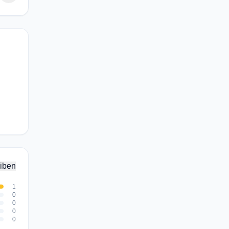
iben
1
0
0
0
0