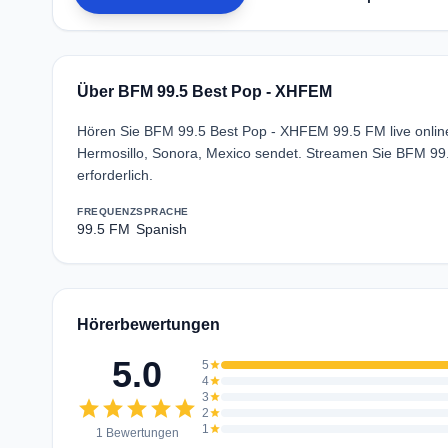
Über BFM 99.5 Best Pop - XHFEM
Hören Sie BFM 99.5 Best Pop - XHFEM 99.5 FM live online
Hermosillo, Sonora, Mexico sendet. Streamen Sie BFM 9
erforderlich.
FREQUENZ
SPRACHE
99.5 FM
Spanish
Hörerbewertungen
5.0
5
star
4
star
3
star
star
star
star
star
star
2
star
1
star
1 Bewertungen