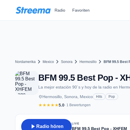
Zum Hauptinhalt springen
Radio
Favoriten
chevron_right
chevron_right
chevron_right
chevron_right
Nordamerika
Mexico
Sonora
Hermosillo
BFM 99.5 Best 
BFM 99.5 Best Pop - XH
La mejor estación 90´s y hoy de la radio en Hermo
place
Hermosillo, Sonora, Mexico
Hits
Pop
star
star
star
star
star
5.0
· 1 Bewertungen
LIVE
play_arrow
Radio hören
BFM 99.5 Best Pop - XHFEM