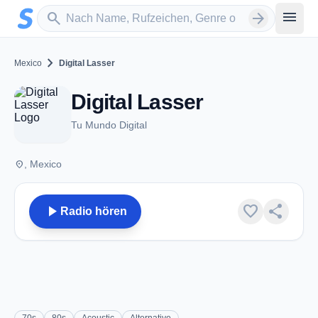
Zum Hauptinhalt springen
Sender suchen
menu
search
arrow_forward
chevron_right
Mexico
Digital Lasser
Digital Lasser
Tu Mundo Digital
place
, Mexico
play_arrow
favorite
share
Radio hören