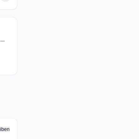
a —
iben