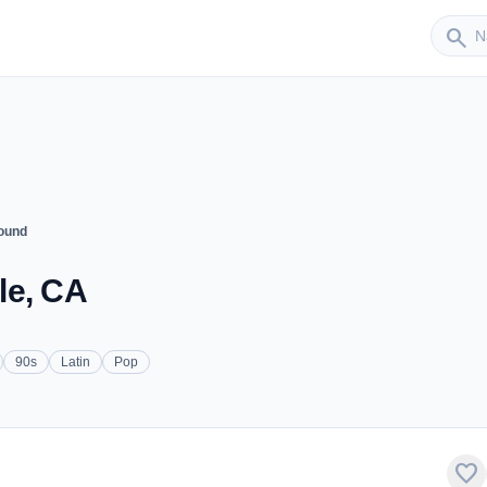
Sender
search
Sound
lle, CA
90s
Latin
Pop
favorite