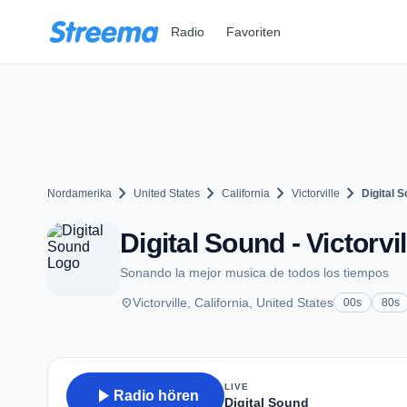
Zum Hauptinhalt springen
Radio
Favoriten
chevron_right
chevron_right
chevron_right
chevron_right
Nordamerika
United States
California
Victorville
Digital 
Digital Sound - Victorvi
Sonando la mejor musica de todos los tiempos
place
Victorville, California, United States
00s
80s
LIVE
play_arrow
Radio hören
Digital Sound