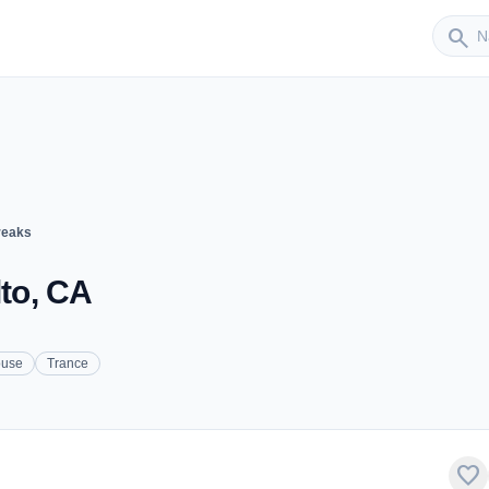
Sender
search
reaks
lto, CA
use
Trance
favorite