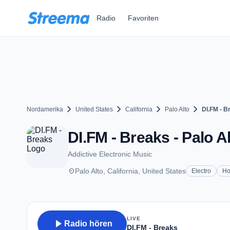
Zum Hauptinhalt springen
Radio
Favoriten
chevron_right
chevron_right
chevron_right
chevron_right
Nordamerika
United States
California
Palo Alto
DI.FM - B
DI.FM - Breaks - Palo A
Addictive Electronic Music
place
Palo Alto, California, United States
Electro
Ho
LIVE
play_arrow
Radio hören
DI.FM - Breaks