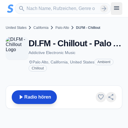
Zum Hauptinhalt springen
Sender suchen
menu
search
arrow_forward
chevron_right
chevron_right
chevron_right
United States
California
Palo Alto
DI.FM - Chillout
DI.FM - Chillout - Palo Alto, CA
Addictive Electronic Music
place
Palo Alto, California, United States
Ambient
Chillout
play_arrow
favorite
share
Radio hören