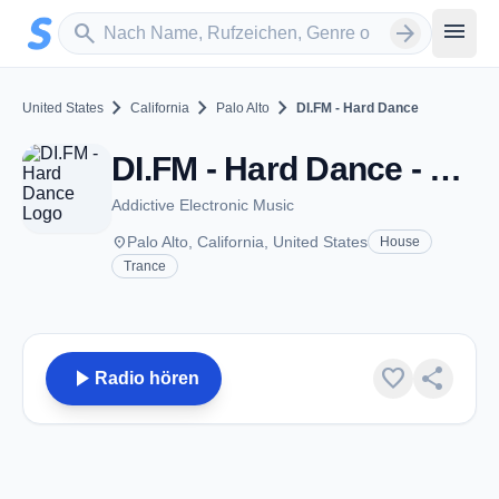
Zum Hauptinhalt springen
Sender suchen
menu
search
arrow_forward
chevron_right
chevron_right
chevron_right
United States
California
Palo Alto
DI.FM - Hard Dance
DI.FM - Hard Dance - Palo Alto, CA
Addictive Electronic Music
place
Palo Alto, California, United States
House
Trance
play_arrow
favorite
share
Radio hören