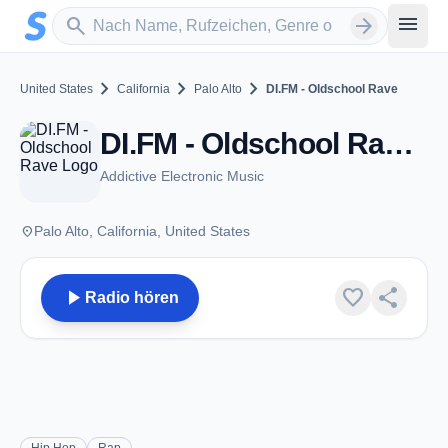
Zum Hauptinhalt springen
Sender suchen
menu
search
arrow_forward
chevron_right
chevron_right
chevron_right
United States
California
Palo Alto
DI.FM - Oldschool Rave
DI.FM - Oldschool Rave - Palo Alto, CA
Addictive Electronic Music
place
Palo Alto, California, United States
play_arrow
favorite
share
Radio hören