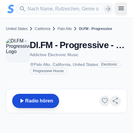
Zum Hauptinhalt springen
Sender suchen
menu
search
arrow_forward
chevron_right
chevron_right
chevron_right
United States
California
Palo Alto
DI.FM - Progressive
DI.FM - Progressive - Palo Alto, CA
Addictive Electronic Music
place
Palo Alto, California, United States
Electronic
Progressive House
play_arrow
favorite
share
Radio hören