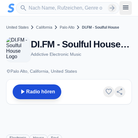
Zum Hauptinhalt springen
Sender suchen
menu
search
arrow_forward
chevron_right
chevron_right
chevron_right
United States
California
Palo Alto
DI.FM - Soulful House
DI.FM - Soulful House - Palo Alto, CA
Addictive Electronic Music
place
Palo Alto, California, United States
play_arrow
favorite
share
Radio hören