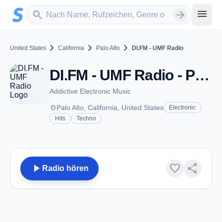
Zum Hauptinhalt springen
Sender suchen
menu
search
arrow_forward
chevron_right
chevron_right
chevron_right
United States
California
Palo Alto
DI.FM - UMF Radio
DI.FM - UMF Radio - Palo Alto, CA
Addictive Electronic Music
place
Palo Alto, California, United States
Electronic
Hits
Techno
play_arrow
favorite
share
Radio hören