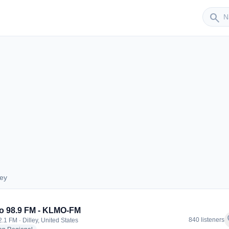
Sender
search
ley
illey
o 98.9 FM - KLMO-FM
f
840 listeners
2.1 FM · Dilley, United States