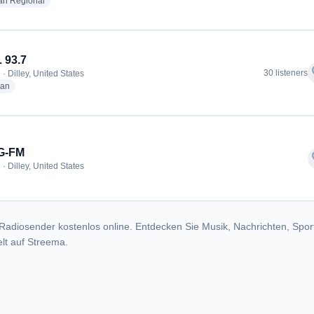
radio stations
an Regional
 93.7
f
30 listeners
· Dilley, United States
radio stations
ian
G-FM
f
· Dilley, United States
Radiosender kostenlos online. Entdecken Sie Musik, Nachrichten, Spor
lt auf Streema.