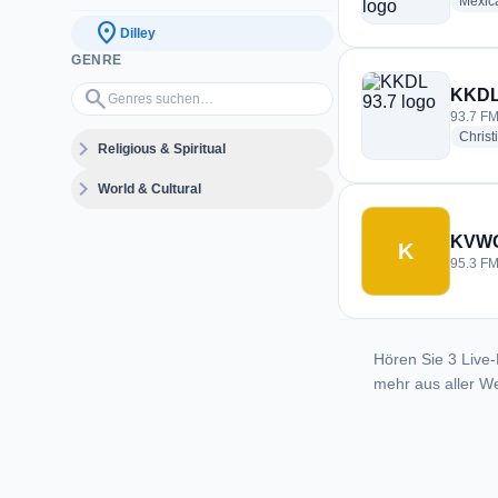
Mexic
location_on
Dilley
GENRE
Genres suchen…
search
KKDL
93.7 FM 
Christ
expand_more
Religious & Spiritual
expand_more
World & Cultural
KVW
K
95.3 FM 
Hören Sie 3 Live-
mehr aus aller We