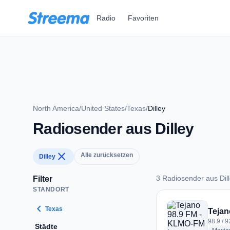
Zum Hauptinhalt springen
Radio
Favoriten
North America
/
United States
/
Texas
/
Dilley
Radiosender aus Dilley
close
Alle zurücksetzen
Dilley
3 Radiosender aus Dil
Filter
STANDORT
3 Radiosender aus D
chevron_left
Texas
Tejan
98.9 / 9
Städte