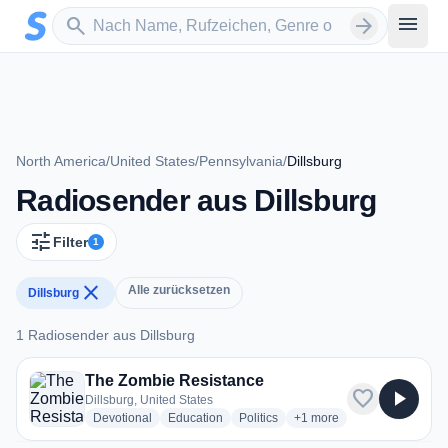
Zum Hauptinhalt springen
Sender suchen
menu
search
arrow_forward
North America
/
United States
/
Pennsylvania
/
Dillsburg
Radiosender aus Dillsburg
tune
Filter
1
close
Alle zurücksetzen
Dillsburg
1 Radiosender aus Dillsburg
1 Radiosender aus Dillsburg
The Zombie Resistance
favorite
play_arrow
Dillsburg, United States
radio stations
radio stations
radio stations
more genres for The Zom
Devotional
Education
Politics
+1
more