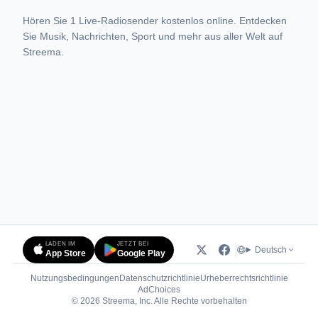
Hören Sie 1 Live-Radiosender kostenlos online. Entdecken
Sie Musik, Nachrichten, Sport und mehr aus aller Welt auf
Streema.
LADEN IM
JETZT BEI
Deutsch
App Store
Google Play
Nutzungsbedingungen
Datenschutzrichtlinie
Urheberrechtsrichtlinie
(öffnet in neuem Tab)
AdChoices
© 2026 Streema, Inc. Alle Rechte vorbehalten