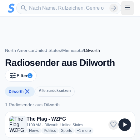
Zum Hauptinhalt springen
Sender suchen
menu
search
arrow_forward
North America
/
United States
/
Minnesota
/
Dilworth
Radiosender aus Dilworth
tune
Filter
1
close
Alle zurücksetzen
Dilworth
1 Radiosender aus Dilworth
1 Radiosender aus Dilworth
The Flag - WZFG
favorite
play_arrow
1100 AM · Dilworth, United States
radio stations
radio stations
radio stations
more genres for The Flag - WZFG
News
Politics
Sports
+1
more