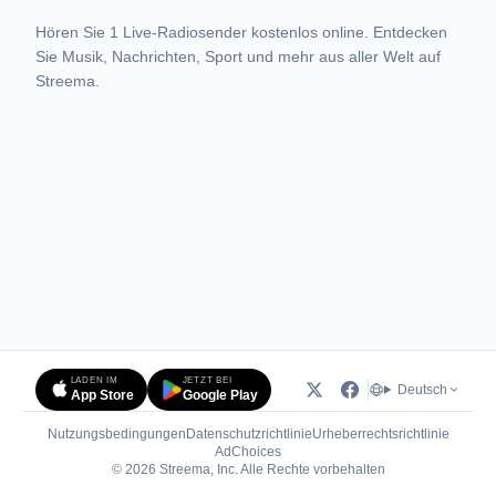
Hören Sie 1 Live-Radiosender kostenlos online. Entdecken
Sie Musik, Nachrichten, Sport und mehr aus aller Welt auf
Streema.
LADEN IM
JETZT BEI
Deutsch
App Store
Google Play
Nutzungsbedingungen
Datenschutzrichtlinie
Urheberrechtsrichtlinie
(öffnet in neuem Tab)
AdChoices
© 2026 Streema, Inc. Alle Rechte vorbehalten