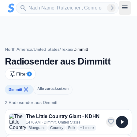
Zum Hauptinhalt springen
Sender suchen
menu
search
arrow_forward
North America
/
United States
/
Texas
/
Dimmitt
Radiosender aus Dimmitt
tune
Filter
1
close
Alle zurücksetzen
Dimmitt
2 Radiosender aus Dimmitt
2 Radiosender aus Dimmitt
The Little Country Giant - KDHN
favorite
play_arrow
1470 AM · Dimmitt, United States
radio stations
radio stations
radio stations
more genres for The Little Coun
Bluegrass
Country
Folk
+1
more