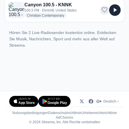
Canyon 100.5 - KNNK
favorite
play_arrow
100.5 FM · Dimmitt, United States
radio stations
Christian Contemporary
Hören Sie 2 Live-Radiosender kostenlos online. Entdecken
Sie Musik, Nachrichten, Sport und mehr aus aller Welt auf
Streema.
LADEN IM
JETZT BEI
Deutsch
App Store
Google Play
Nutzungsbedingungen
Datenschutzrichtlinie
Urheberrechtsrichtlinie
(öffnet in neuem Tab)
AdChoices
© 2026 Streema, Inc. Alle Rechte vorbehalten