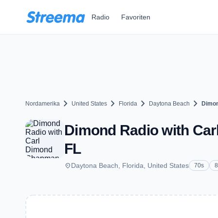
Zum Hauptinhalt springen
Radio
Favoriten
chevron_right
chevron_right
chevron_right
chevron_right
Nordamerika
United States
Florida
Daytona Beach
Dimon
Dimond Radio with Car
FL
place
Daytona Beach, Florida, United States
70s
8