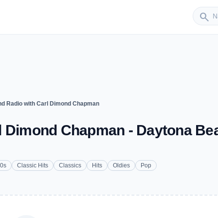
Sender
search
d Radio with Carl Dimond Chapman
l Dimond Chapman - Daytona Be
0s
Classic Hits
Classics
Hits
Oldies
Pop