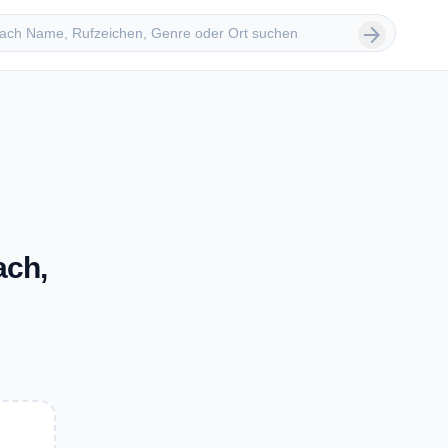
 suchen
arrow_forward
ach,