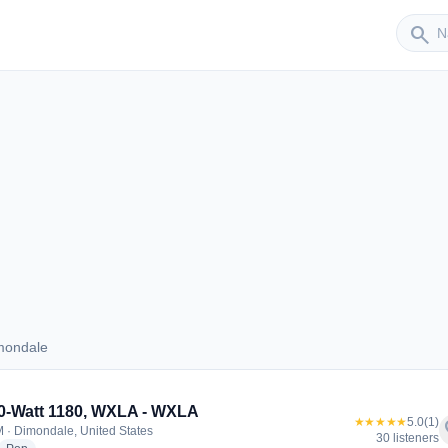
Sender
search
e
mondale
Dimondale
0-Watt 1180, WXLA - WXLA
★★★★★
5.0
(1)
f
 · Dimondale, United States
30 listeners