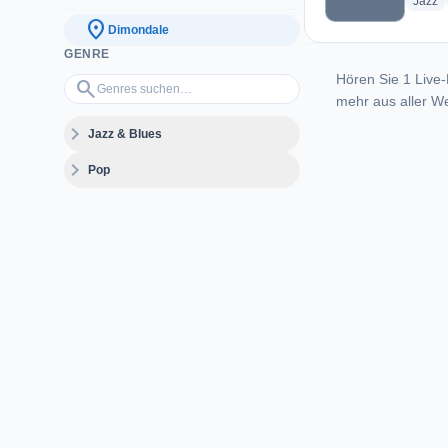
ra
Jazz
location_on
Dimondale
GENRE
Hören Sie 1 Live-
Genres suchen…
search
mehr aus aller We
expand_more
Jazz & Blues
expand_more
Pop