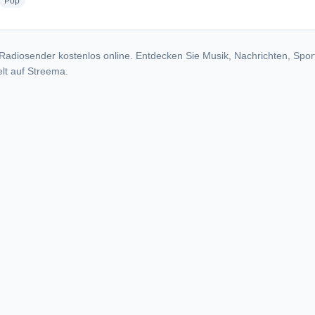
dio stations
radio stations
Pop
Radiosender kostenlos online. Entdecken Sie Musik, Nachrichten, Spor
lt auf Streema.