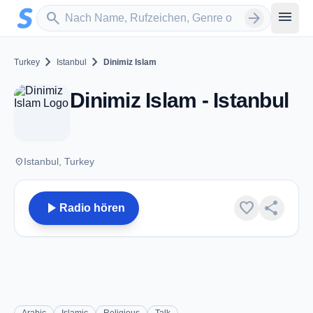
Zum Hauptinhalt springen
Sender suchen
menu
search
arrow_forward
chevron_right
chevron_right
Turkey
Istanbul
Dinimiz Islam
Dinimiz Islam - Istanbul
place
Istanbul, Turkey
play_arrow
favorite
share
Radio hören