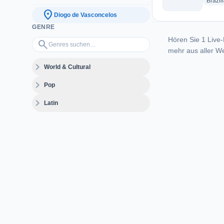
Brazil
location_on
Diogo de Vasconcelos
GENRE
Hören Sie 1 Live-
Genres suchen…
search
mehr aus aller We
expand_more
World & Cultural
expand_more
Pop
expand_more
Latin