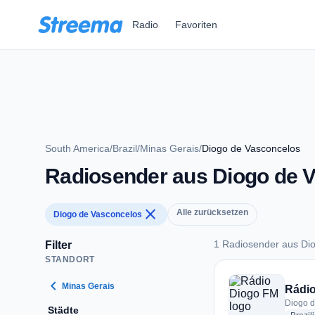
Zum Hauptinhalt springen
Radio
Favoriten
South America
/
Brazil
/
Minas Gerais
/
Diogo de Vasconcelos
Radiosender aus Diogo de 
close
Alle zurücksetzen
Diogo de Vasconcelos
1 Radiosender aus Di
Filter
STANDORT
1 Radiosender aus 
chevron_left
Minas Gerais
Rádi
Diogo d
Städte