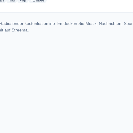
radio stations
radio stations
radio stations
more genres for Rádio Diogo FM
ian
Hits
Pop
+1
more
Radiosender kostenlos online. Entdecken Sie Musik, Nachrichten, Spor
lt auf Streema.