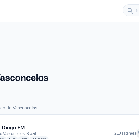
Sender
search
Vasconcelos
ogo de Vasconcelos
Diogo de Vasconcelos
o Diogo FM
f
210 listeners
e Vasconcelos, Brazil