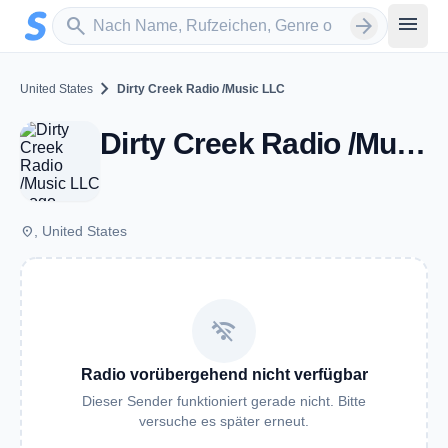
Zum Hauptinhalt springen
Sender suchen
menu
search
arrow_forward
chevron_right
United States
Dirty Creek Radio /Music LLC
Dirty Creek Radio /Music LLC
place
, United States
wifi_off
Radio vorübergehend nicht verfügbar
Dieser Sender funktioniert gerade nicht. Bitte
versuche es später erneut.