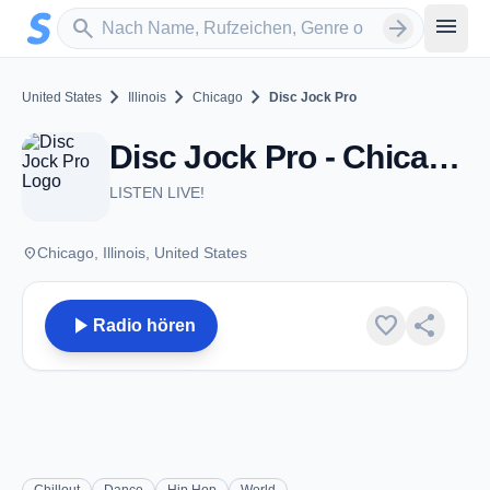
Zum Hauptinhalt springen
Sender suchen
menu
search
arrow_forward
chevron_right
chevron_right
chevron_right
United States
Illinois
Chicago
Disc Jock Pro
Disc Jock Pro - Chicago, IL
LISTEN LIVE!
place
Chicago, Illinois, United States
play_arrow
favorite
share
Radio hören