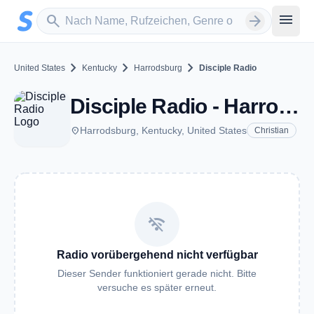
Zum Hauptinhalt springen
Sender suchen
menu
search
arrow_forward
chevron_right
chevron_right
chevron_right
United States
Kentucky
Harrodsburg
Disciple Radio
Disciple Radio - Harrodsburg, KY
place
Harrodsburg, Kentucky, United States
Christian
wifi_off
Radio vorübergehend nicht verfügbar
Dieser Sender funktioniert gerade nicht. Bitte
versuche es später erneut.