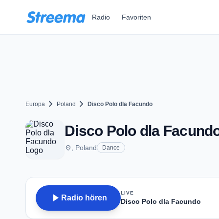
Zum Hauptinhalt springen
Radio
Favoriten
chevron_right
chevron_right
Europa
Poland
Disco Polo dla Facundo
Disco Polo dla Facund
place
, Poland
Dance
LIVE
play_arrow
Radio hören
Disco Polo dla Facundo