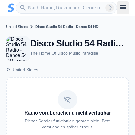
Zum Hauptinhalt springen
Sender suchen
menu
search
arrow_forward
chevron_right
United States
Disco Studio 54 Radio - Dance 54 HD
Disco Studio 54 Radio - Dance 54 HD
The Home Of Disco Music Paradise
place
, United States
wifi_off
Radio vorübergehend nicht verfügbar
Dieser Sender funktioniert gerade nicht. Bitte
versuche es später erneut.