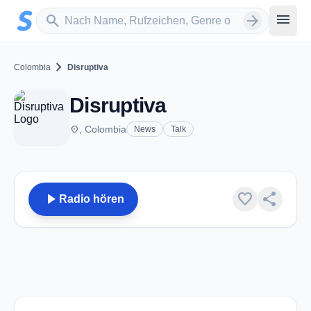
Zum Hauptinhalt springen
Sender suchen
menu
search
arrow_forward
chevron_right
Colombia
Disruptiva
Disruptiva
place
, Colombia
News
Talk
play_arrow
favorite
share
Radio hören