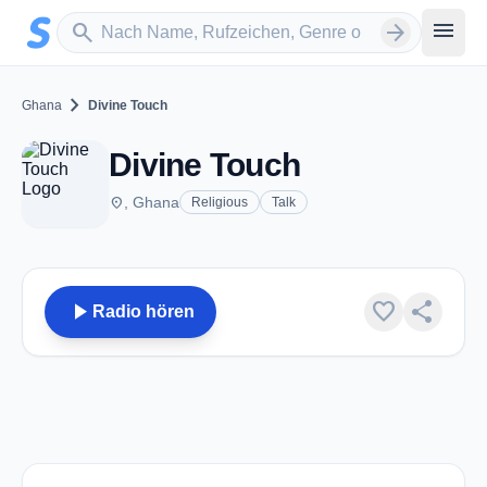
Zum Hauptinhalt springen
Sender suchen
menu
search
arrow_forward
chevron_right
Ghana
Divine Touch
Divine Touch
place
, Ghana
Religious
Talk
play_arrow
favorite
share
Radio hören