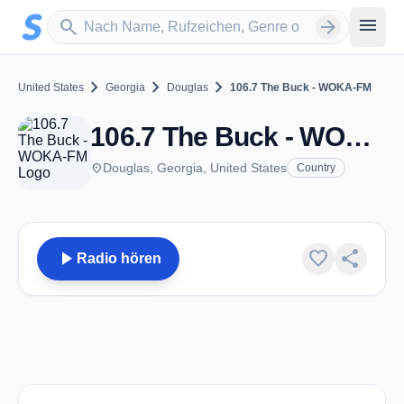
Zum Hauptinhalt springen
Sender suchen
menu
search
arrow_forward
chevron_right
chevron_right
chevron_right
United States
Georgia
Douglas
106.7 The Buck - WOKA-FM
106.7 The Buck - WOKA-FM - FM 106.7 - Douglas, GA
place
Douglas, Georgia, United States
Country
play_arrow
favorite
share
Radio hören