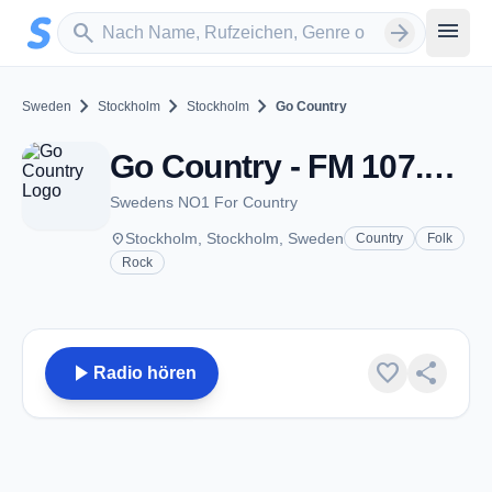
Zum Hauptinhalt springen
Sender suchen
menu
search
arrow_forward
chevron_right
chevron_right
chevron_right
Sweden
Stockholm
Stockholm
Go Country
Go Country - FM 107.9 - Stockholm
Swedens NO1 For Country
place
Stockholm, Stockholm, Sweden
Country
Folk
Rock
play_arrow
favorite
share
Radio hören