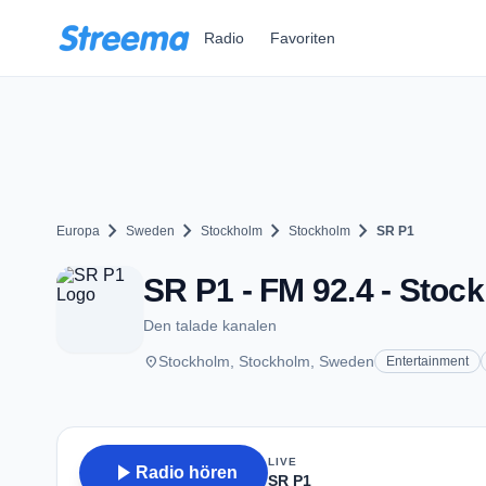
Zum Hauptinhalt springen
Radio
Favoriten
chevron_right
chevron_right
chevron_right
chevron_right
Europa
Sweden
Stockholm
Stockholm
SR P1
SR P1 - FM 92.4 - Stoc
Den talade kanalen
place
Stockholm, Stockholm, Sweden
Entertainment
LIVE
play_arrow
Radio hören
SR P1