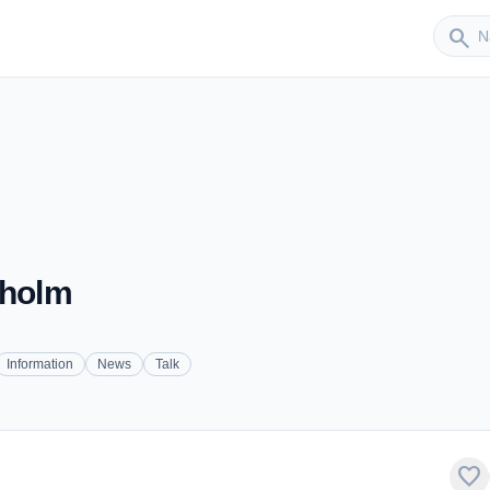
Sender
search
kholm
Information
News
Talk
favorite