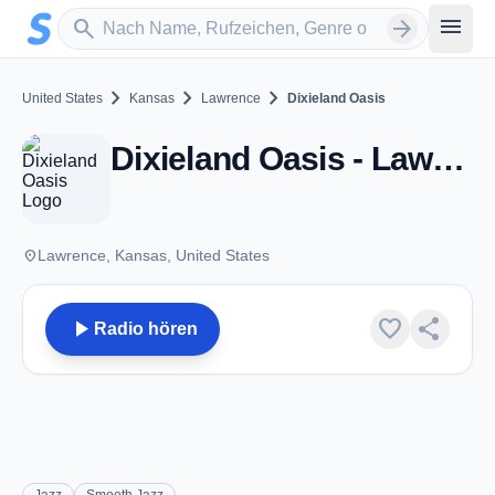
Zum Hauptinhalt springen
Sender suchen
menu
search
arrow_forward
chevron_right
chevron_right
chevron_right
United States
Kansas
Lawrence
Dixieland Oasis
Dixieland Oasis - Lawrence, KS
place
Lawrence, Kansas, United States
play_arrow
favorite
share
Radio hören