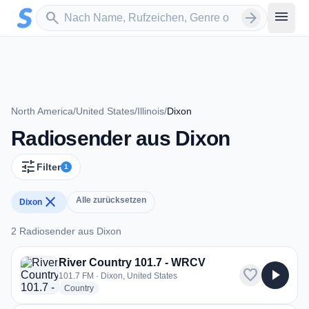
Zum Hauptinhalt springen
Sender suchen
menu
search
arrow_forward
North America
/
United States
/
Illinois
/
Dixon
Radiosender aus Dixon
tune
Filter
1
close
Alle zurücksetzen
Dixon
2 Radiosender aus Dixon
2 Radiosender aus Dixon
River Country 101.7 - WRCV
favorite
play_arrow
101.7 FM · Dixon, United States
radio stations
Country