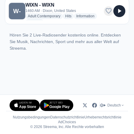
WIXN - WIXN
favorite
play_arrow
W-
1460 AM · Dixon, United States
radio stations
radio stations
radio stations
Adult Contemporary
Hits
Information
more genres for WIXN - WIXN
+2
more
Hören Sie 2 Live-Radiosender kostenlos online. Entdecken
Sie Musik, Nachrichten, Sport und mehr aus aller Welt auf
Streema.
LADEN IM
JETZT BEI
Deutsch
App Store
Google Play
Nutzungsbedingungen
Datenschutzrichtlinie
Urheberrechtsrichtlinie
(öffnet in neuem Tab)
AdChoices
© 2026 Streema, Inc. Alle Rechte vorbehalten