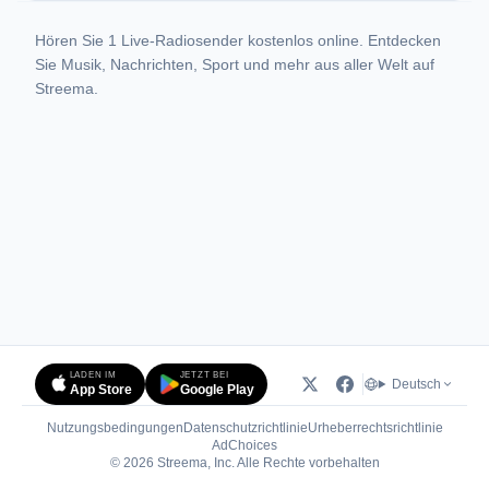
Hören Sie 1 Live-Radiosender kostenlos online. Entdecken
Sie Musik, Nachrichten, Sport und mehr aus aller Welt auf
Streema.
LADEN IM
JETZT BEI
Deutsch
App Store
Google Play
Nutzungsbedingungen
Datenschutzrichtlinie
Urheberrechtsrichtlinie
(öffnet in neuem Tab)
AdChoices
© 2026 Streema, Inc. Alle Rechte vorbehalten