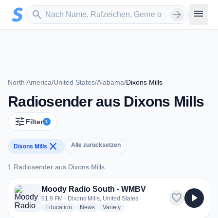
Zum Hauptinhalt springen
Sender suchen
menu
search
arrow_forward
North America
/
United States
/
Alabama
/
Dixons Mills
Radiosender aus Dixons Mills
tune
Filter
1
close
Alle zurücksetzen
Dixons Mills
1 Radiosender aus Dixons Mills
1 Radiosender aus Dixons Mills
Moody Radio South - WMBV
favorite
play_arrow
91.9 FM · Dixons Mills, United States
radio stations
radio stations
radio stations
Education
News
Variety