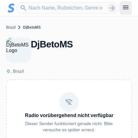
Zum Hauptinhalt springen
Sender suchen
menu
search
arrow_forward
chevron_right
Brazil
DjBetoMS
DjBetoMS
place
, Brazil
wifi_off
Radio vorübergehend nicht verfügbar
Dieser Sender funktioniert gerade nicht. Bitte
versuche es später erneut.