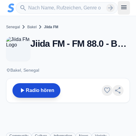
Zum Hauptinhalt springen
Sender suchen
menu
search
arrow_forward
chevron_right
chevron_right
Senegal
Bakel
Jiida FM
Jiida FM - FM 88.0 - Bakel
place
Bakel, Senegal
play_arrow
favorite
share
Radio hören