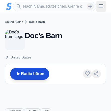
Zum Hauptinhalt springen
Sender suchen
menu
search
arrow_forward
chevron_right
United States
Doc's Barn
Doc's Barn
place
, United States
play_arrow
favorite
share
Radio hören