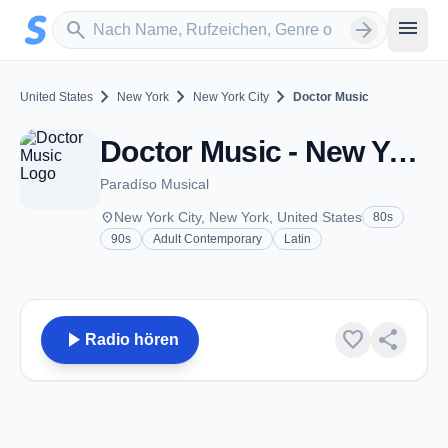
Zum Hauptinhalt springen
Sender suchen
menu
search
arrow_forward
chevron_right
chevron_right
chevron_right
United States
New York
New York City
Doctor Music
Doctor Music - New York City, NY
Paradíso Musical
place
New York City, New York, United States
80s
90s
Adult Contemporary
Latin
play_arrow
favorite
share
Radio hören