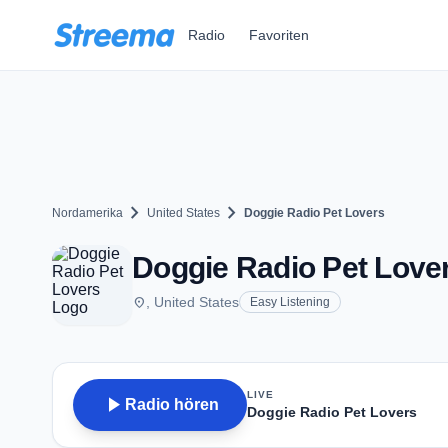
Zum Hauptinhalt springen
Radio
Favoriten
chevron_right
chevron_right
Nordamerika
United States
Doggie Radio Pet Lovers
Doggie Radio Pet Love
place
, United States
Easy Listening
LIVE
play_arrow
Radio hören
Doggie Radio Pet Lovers