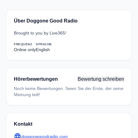
Über Doggone Good Radio
Brought to you by Live365!
FREQUENZ
SPRACHE
Online only
English
Hörerbewertungen
Bewertung schreiben
Noch keine Bewertungen. Seien Sie der Erste, der seine
Meinung teilt!
Kontakt
language
doggonegoodradio.com