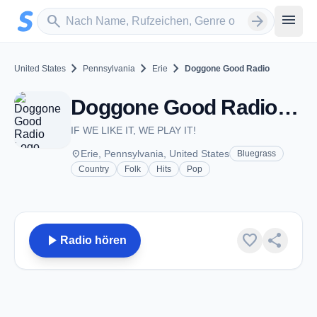
Zum Hauptinhalt springen
Sender suchen
menu
search
arrow_forward
chevron_right
chevron_right
chevron_right
United States
Pennsylvania
Erie
Doggone Good Radio
Doggone Good Radio - Erie, PA
IF WE LIKE IT, WE PLAY IT!
place
Erie, Pennsylvania, United States
Bluegrass
Country
Folk
Hits
Pop
play_arrow
favorite
share
Radio hören