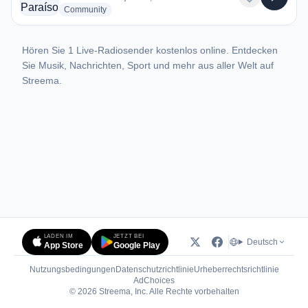
radio stations
Community
Hören Sie 1 Live-Radiosender kostenlos online. Entdecken
Sie Musik, Nachrichten, Sport und mehr aus aller Welt auf
Streema.
LADEN IM
JETZT BEI
Deutsch
App Store
Google Play
Nutzungsbedingungen
Datenschutzrichtlinie
Urheberrechtsrichtlinie
(öffnet in neuem Tab)
AdChoices
© 2026 Streema, Inc. Alle Rechte vorbehalten