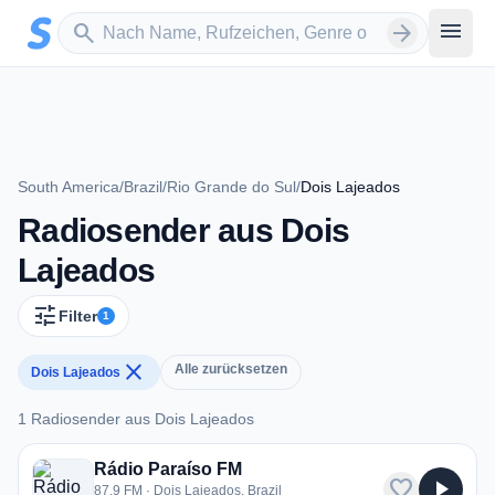
Zum Hauptinhalt springen
Sender suchen
menu
search
arrow_forward
South America
/
Brazil
/
Rio Grande do Sul
/
Dois Lajeados
Radiosender aus Dois
Lajeados
tune
Filter
1
close
Alle zurücksetzen
Dois Lajeados
1 Radiosender aus Dois Lajeados
1 Radiosender aus Dois Lajeados
Rádio Paraíso FM
favorite
play_arrow
87.9 FM · Dois Lajeados, Brazil