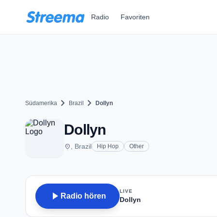
Zum Hauptinhalt springen
Radio
Favoriten
chevron_right
chevron_right
Südamerika
Brazil
Dollyn
Dollyn
place
, Brazil
Hip Hop
Other
LIVE
play_arrow
Radio hören
Dollyn