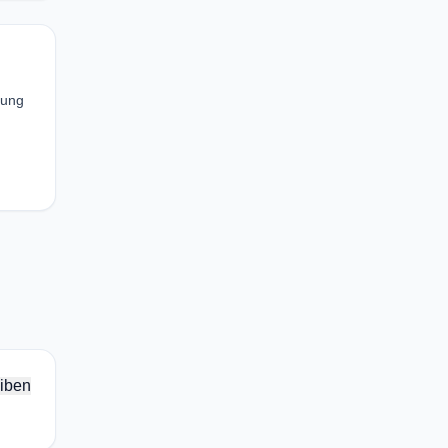
dung
iben