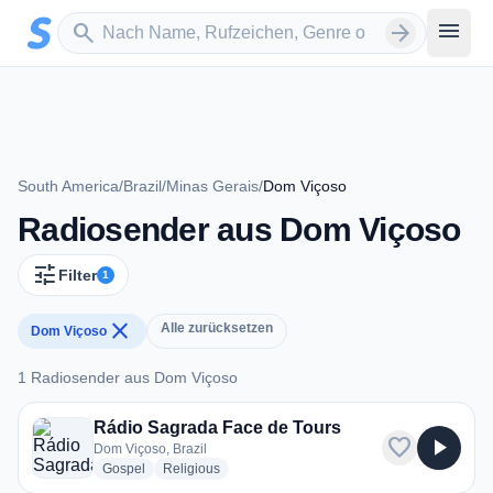
Zum Hauptinhalt springen
Sender suchen
menu
search
arrow_forward
South America
/
Brazil
/
Minas Gerais
/
Dom Viçoso
Radiosender aus Dom Viçoso
tune
Filter
1
close
Alle zurücksetzen
Dom Viçoso
1 Radiosender aus Dom Viçoso
1 Radiosender aus Dom Viçoso
Rádio Sagrada Face de Tours
favorite
play_arrow
Dom Viçoso, Brazil
radio stations
radio stations
Gospel
Religious