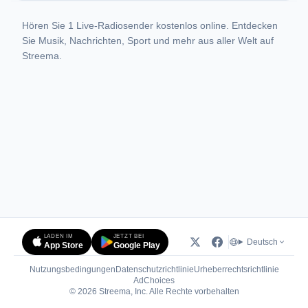
Hören Sie 1 Live-Radiosender kostenlos online. Entdecken
Sie Musik, Nachrichten, Sport und mehr aus aller Welt auf
Streema.
LADEN IM
JETZT BEI
Deutsch
App Store
Google Play
Nutzungsbedingungen
Datenschutzrichtlinie
Urheberrechtsrichtlinie
(öffnet in neuem Tab)
AdChoices
© 2026 Streema, Inc. Alle Rechte vorbehalten