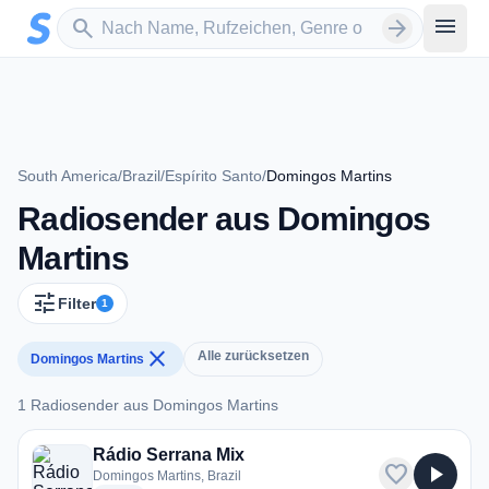
Zum Hauptinhalt springen
Sender suchen
menu
search
arrow_forward
South America
/
Brazil
/
Espírito Santo
/
Domingos Martins
Radiosender aus Domingos
Martins
tune
Filter
1
close
Alle zurücksetzen
Domingos Martins
1 Radiosender aus Domingos Martins
1 Radiosender aus Domingos Martins
Rádio Serrana Mix
favorite
play_arrow
Domingos Martins, Brazil