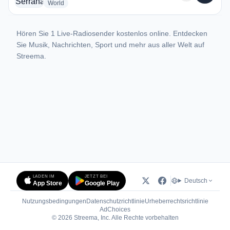
radio stations
World
Hören Sie 1 Live-Radiosender kostenlos online. Entdecken
Sie Musik, Nachrichten, Sport und mehr aus aller Welt auf
Streema.
LADEN IM
JETZT BEI
Deutsch
App Store
Google Play
Nutzungsbedingungen
Datenschutzrichtlinie
Urheberrechtsrichtlinie
(öffnet in neuem Tab)
AdChoices
© 2026 Streema, Inc. Alle Rechte vorbehalten