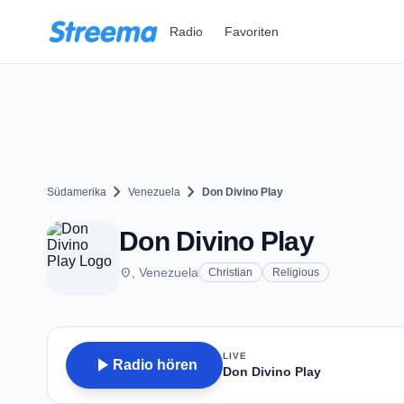
Zum Hauptinhalt springen
Radio
Favoriten
chevron_right
chevron_right
Südamerika
Venezuela
Don Divino Play
Don Divino Play
place
, Venezuela
Christian
Religious
LIVE
play_arrow
Radio hören
Don Divino Play