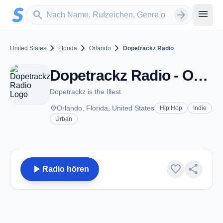
Zum Hauptinhalt springen
Sender suchen
menu
search
arrow_forward
chevron_right
chevron_right
chevron_right
United States
Florida
Orlando
Dopetrackz Radio
Dopetrackz Radio - Orlando, FL
Dopetrackz is the Illest
place
Orlando, Florida, United States
Hip Hop
Indie
Urban
play_arrow
favorite
share
Radio hören