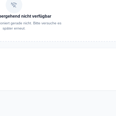
wifi_off
bergehend nicht verfügbar
oniert gerade nicht. Bitte versuche es
später erneut.