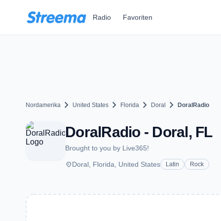
Zum Hauptinhalt springen
Radio
Favoriten
chevron_right
chevron_right
chevron_right
chevron_right
Nordamerika
United States
Florida
Doral
DoralRadio
DoralRadio - Doral, FL
Brought to you by Live365!
place
Doral, Florida, United States
Latin
Rock